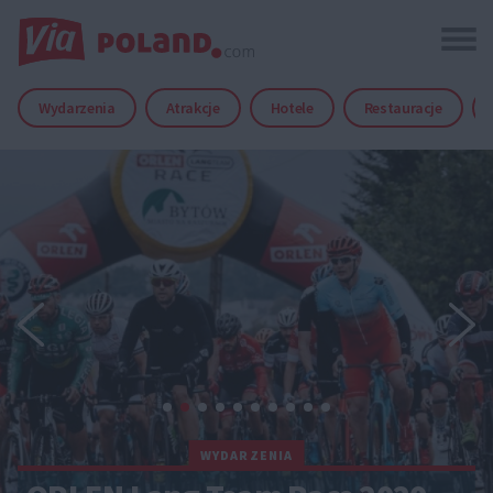
Wydarzenia
Atrakcje
Hotele
Restauracje
WYDARZENIA