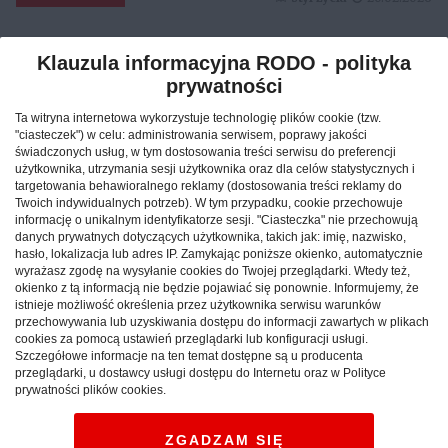
Klauzula informacyjna RODO - polityka
Reklama
prywatności
Ta witryna internetowa wykorzystuje technologię plików cookie (tzw.
"ciasteczek") w celu: administrowania serwisem, poprawy jakości
świadczonych usług, w tym dostosowania treści serwisu do preferencji
użytkownika, utrzymania sesji użytkownika oraz dla celów statystycznych i
targetowania behawioralnego reklamy (dostosowania treści reklamy do
Twoich indywidualnych potrzeb). W tym przypadku, cookie przechowuje
informację o unikalnym identyfikatorze sesji. "Ciasteczka" nie przechowują
danych prywatnych dotyczących użytkownika, takich jak: imię, nazwisko,
hasło, lokalizacja lub adres IP. Zamykając poniższe okienko, automatycznie
wyrażasz zgodę na wysyłanie cookies do Twojej przeglądarki. Wtedy też,
okienko z tą informacją nie będzie pojawiać się ponownie. Informujemy, że
istnieje możliwość określenia przez użytkownika serwisu warunków
przechowywania lub uzyskiwania dostępu do informacji zawartych w plikach
cookies za pomocą ustawień przeglądarki lub konfiguracji usługi.
Jak znaleźć idealny nocleg
Szczegółowe informacje na ten temat dostępne są u producenta
przeglądarki, u dostawcy usługi dostępu do Internetu oraz w Polityce
podczas podróży po Polsce?
prywatności plików cookies.
CAŁA POLSKA
hotele
04.02.2026
ZGADZAM SIĘ