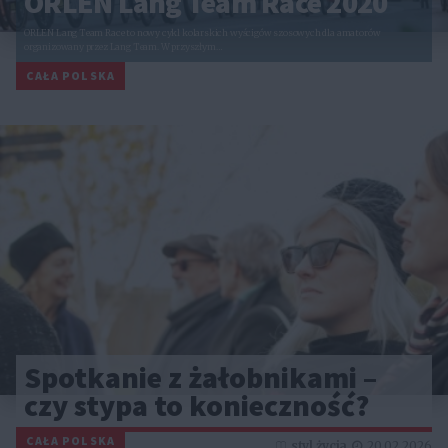
ORLEN Lang Team Race 2020
ORLEN Lang Team Race to nowy cykl kolarskich wyścigów szosowych dla amatorów
organizowany przez Lang Team. W przyszłym…
CAŁA POLSKA
Spotkanie z żałobnikami –
czy stypa to konieczność?
CAŁA POLSKA
styl życia
20.02.2026