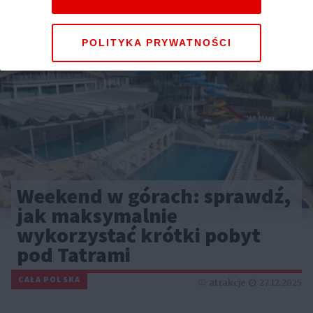
POLITYKA PRYWATNOŚCI
Weekend w górach: sprawdź,
jak maksymalnie
wykorzystać krótki pobyt
pod Tatrami
CAŁA POLSKA
atrakcje
27.12.2025