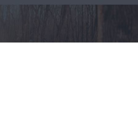
Odzież myśliwska – jak
ubierać się na polowania?
CAŁA POLSKA
styl życia
30.07.2025
Reklama