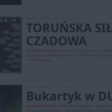
Atrakcje »
Jeziora »
30 listopada 2009, godz. 14:09
TORUŃSKA SI
CZADOWA
Kujawsko-Pomorskie
:
Manchester, Rejestracja, Butel
podczas sobotniego koncertu TORUŃSKA SIŁA CZAD
o 18:00.
Więcej »
Atrakcje »
Jeziora »
30 listopada 2009, godz. 14:06
Bukartyk w D
Kujawsko-Pomorskie
:
Piotr Iwicki napisał o muzyce t
śpiewających poetów i zbyt poetycki jak na rockowe 