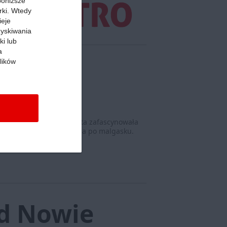
 poniższe
rki. Wtedy
ieje
zyskiwania
ki lub
a
lików
eczory
 Madagaskar bo ziemia ta zafascynowała
ż tam przyjaciół, rozmawia po malgasku.
dler.
Więcej »
d Nowie