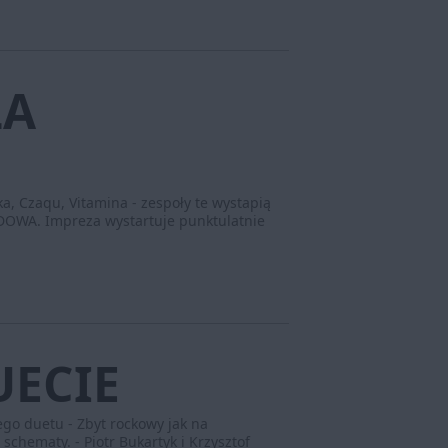
ŁA
ka, Czaqu, Vitamina - zespoły te wystapią
OWA. Impreza wystartuje punktulatnie
UECIE
ego duetu - Zbyt rockowy jak na
schematy. - Piotr Bukartyk i Krzysztof