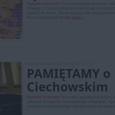
Kujawsko-Pomorskie
:
To chwila jedyna w swpom rodz
Nowego. I chociaż grudzień dopiero się sie rozpoczą
spędzić te chwile. Oto propozycja dla mieszkanców
Pracy Twórczej OD NOWA.
Więcej »
Atrakcje »
Równiny »
30 listopada 2009, godz. 14:11
PAMIĘTAMY o
Ciechowskim
Kujawsko-Pomorskie
:
Na scenie pojawią się artyści, 
utworów Grzegorza Ciechowskiego i Republiki. Na 
Grzegorza Ciechowskiego zaprasza klub Od Nowa z