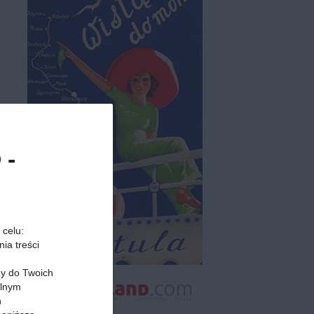
 -
 celu:
ia treści
my do Twoich
alnym
h