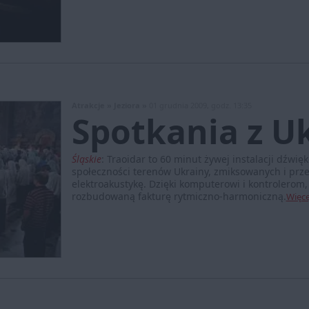
Atrakcje »
Jeziora »
01 grudnia 2009, godz. 13:35
Spotkania z U
Śląskie
:
Traoidar to 60 minut żywej instalacji dźwię
społeczności terenów Ukrainy, zmiksowanych i pr
elektroakustykę. Dzięki komputerowi i kontrolerom
rozbudowaną fakturę rytmiczno-harmoniczną.
Więce