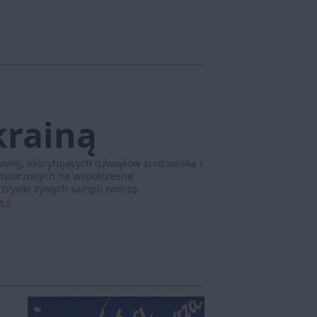
krainą
kowej, ekscytujących dźwięków środowiska i
zetworzonych na współczesną
, zrywki żywych sampli tworzą
j »