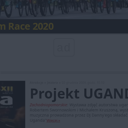
 świata będzie w Polsce
m Race 2020
ty Turystyczne 2019
Nostra w Zabrzu
 na rowerze lub rolkach
 Góra z nową trasą
owa Planetarium Śląskiego
ropejskiego
arzenie roku w Rybniku
 prywatność
ad
Atrakcje »
Jeziora »
02 grudnia 2009, godz. 10:10
Projekt UGAN
Zachodniopomorskie
:
Wystawa zdjęć autorstwa ugand
Robertem Swornowskim i Michałem Kruszoną, wystę
muzyczna prowadzona przez DJ Danny'ego składać s
Uganda"
Więcej »