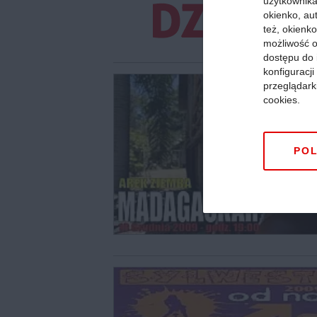
użytkownika,
okienko, au
też, okienko
możliwość o
dostępu do 
konfiguracj
przeglądark
cookies.
POL