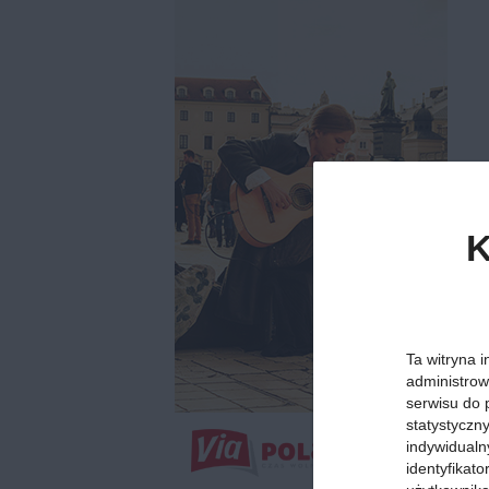
K
Ta witryna i
administrow
serwisu do 
statystyczn
indywidualn
identyfikat