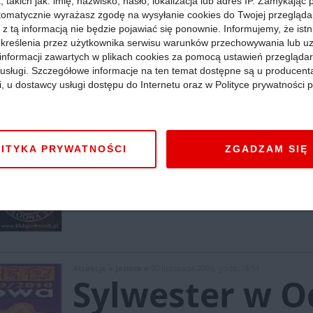
 takich jak: imię, nazwisko, hasło, lokalizacja lub adres IP. Zamykając
tomatycznie wyrażasz zgodę na wysyłanie cookies do Twojej przegląda
 z tą informacją nie będzie pojawiać się ponownie. Informujemy, że istn
kreślenia przez użytkownika serwisu warunków przechowywania lub u
informacji zawartych w plikach cookies za pomocą ustawień przeglądar
i usługi. Szczegółowe informacje na ten temat dostępne są u producent
Atrakcje »
Jeziora »
30 listopada 2009, godz. 14:50
i, u dostawcy usługi dostępu do Internetu oraz w Polityce prywatności p
Na zimowe wi
MADAGASKAR
ITYKA PRYWATNOŚCI
ZGADZAM SIĘ
Mazowieckie
:
Rowerowo zdobywa świat. Powraca na
go szczególnie. Poznał obyczaje ludzi, wielu ma ju
Słowem już jest tam u siebie, jak niegdyś Arkady Fie
Atrakcje »
Jeziora »
30 listopada 2009, godz. 14:14
Sylwester w O