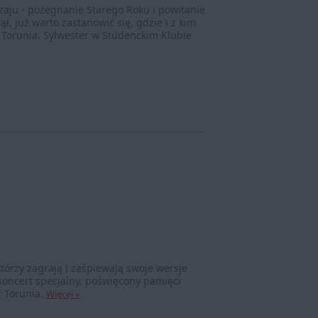
aju - pożegnanie Starego Roku i powitanie
ł, już warto zastanowić się, gdzie i z kim
 Torunia. Sylwester w Studenckim Klubie
którzy zagrają i zaśpiewają swoje wersje
koncert specjalny, poświęcony pamięci
 Torunia.
Więcej »