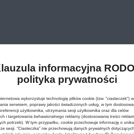
lauzula informacyjna RODO
polityka prywatności
nternetowa wykorzystuje technologię plików cookie (tzw. "ciasteczek") w
ania serwisem, poprawy jakości świadczonych usług, w tym dostosowan
preferencji użytkownika, utrzymania sesji użytkownika oraz dla celów
ych i targetowania behawioralnego reklamy (dostosowania treści rekla
ych potrzeb). W tym przypadku, cookie przechowuje informację o unik
orze sesji. "Ciasteczka" nie przechowują danych prywatnych dotyczącyc