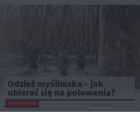
Odzież myśliwska – jak
ubierać się na polowania?
CAŁA POLSKA
styl życia
30.07.2025
Reklama