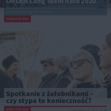
ORLEN Lang Team Race 2020
ORLEN Lang Team Race to nowy cykl kolarskich wyścigów szosowych dla amatorów
organizowany przez Lang Team. W przyszłym…
CAŁA POLSKA
Spotkanie z żałobnikami –
czy stypa to konieczność?
CAŁA POLSKA
styl życia
20.02.2026