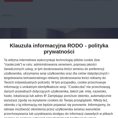
Reklama
Klauzula informacyjna RODO - polityka
prywatności
Ta witryna internetowa wykorzystuje technologię plików cookie (tzw.
"ciasteczek") w celu: administrowania serwisem, poprawy jakości
świadczonych usług, w tym dostosowania treści serwisu do preferencji
użytkownika, utrzymania sesji użytkownika oraz dla celów statystycznych i
targetowania behawioralnego reklamy (dostosowania treści reklamy do
Twoich indywidualnych potrzeb). W tym przypadku, cookie przechowuje
informację o unikalnym identyfikatorze sesji. "Ciasteczka" nie przechowują
Jak znaleźć idealny nocleg
danych prywatnych dotyczących użytkownika, takich jak: imię, nazwisko,
hasło, lokalizacja lub adres IP. Zamykając poniższe okienko, automatycznie
podczas podróży po Polsce?
wyrażasz zgodę na wysyłanie cookies do Twojej przeglądarki. Wtedy też,
okienko z tą informacją nie będzie pojawiać się ponownie. Informujemy, że
istnieje możliwość określenia przez użytkownika serwisu warunków
CAŁA POLSKA
hotele
04.02.2026
przechowywania lub uzyskiwania dostępu do informacji zawartych w plikach