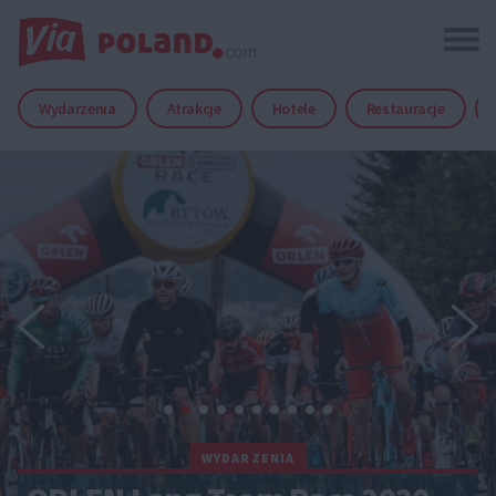
Wydarzenia
Atrakcje
Hotele
Restauracje
WYDARZENIA