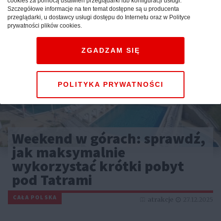
cookies za pomocą ustawień przeglądarki lub konfiguracji usługi.
Szczegółowe informacje na ten temat dostępne są u producenta
przeglądarki, u dostawcy usługi dostępu do Internetu oraz w Polityce
prywatności plików cookies.
ZGADZAM SIĘ
POLITYKA PRYWATNOŚCI
Weekend w górach: sprawdź,
jak maksymalnie
wykorzystać krótki pobyt
pod Tatrami
CAŁA POLSKA
atrakcje
27.12.2025