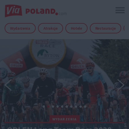
Wydarzenia
Atrakcje
Hotele
Restauracje
WYDARZENIA