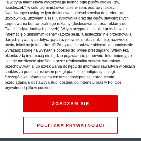
Ta witryna internetowa wykorzystuje technologię plików cookie (tzw.
Reklama
"ciasteczek") w celu: administrowania serwisem, poprawy jakości
świadczonych usług, w tym dostosowania treści serwisu do preferencji
użytkownika, utrzymania sesji użytkownika oraz dla celów statystycznych i
targetowania behawioralnego reklamy (dostosowania treści reklamy do
Twoich indywidualnych potrzeb). W tym przypadku, cookie przechowuje
informację o unikalnym identyfikatorze sesji. "Ciasteczka" nie przechowują
danych prywatnych dotyczących użytkownika, takich jak: imię, nazwisko,
hasło, lokalizacja lub adres IP. Zamykając poniższe okienko, automatycznie
wyrażasz zgodę na wysyłanie cookies do Twojej przeglądarki. Wtedy też,
okienko z tą informacją nie będzie pojawiać się ponownie. Informujemy, że
istnieje możliwość określenia przez użytkownika serwisu warunków
przechowywania lub uzyskiwania dostępu do informacji zawartych w plikach
cookies za pomocą ustawień przeglądarki lub konfiguracji usługi.
Szczegółowe informacje na ten temat dostępne są u producenta
przeglądarki, u dostawcy usługi dostępu do Internetu oraz w Polityce
prywatności plików cookies.
Nie masz planów na
ZGADZAM SIĘ
Sylwestra? Wybierz polskie
Tatry
POLITYKA PRYWATNOŚCI
MAŁOPOLSKIE
atrakcje
07.08.2025