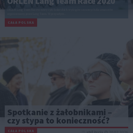
ORLEN Lang Team Race 2020
ORLEN Lang Team Race to nowy cykl kolarskich wyścigów szosowych dla amatorów
organizowany przez Lang Team. W przyszłym…
CAŁA POLSKA
Spotkanie z żałobnikami –
czy stypa to konieczność?
CAŁA POLSKA
styl życia
20.02.2026