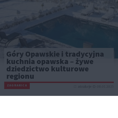
Góry Opawskie i tradycyjna
kuchnia opawska – żywe
dziedzictwo kulturowe
regionu
ZAGRANICA
atrakcje
08.01.2025