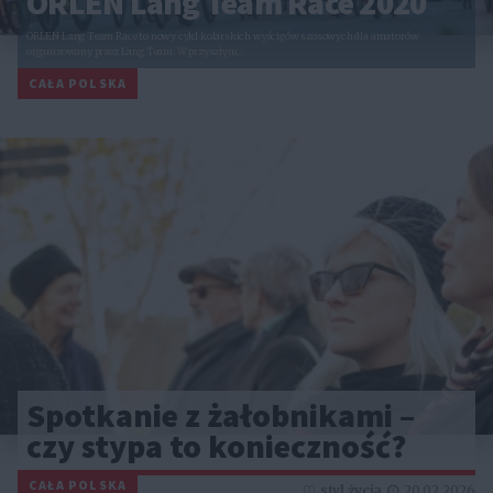
ORLEN Lang Team Race 2020
ORLEN Lang Team Race to nowy cykl kolarskich wyścigów szosowych dla amatorów
organizowany przez Lang Team. W przyszłym…
CAŁA POLSKA
Spotkanie z żałobnikami –
czy stypa to konieczność?
CAŁA POLSKA
styl życia
20.02.2026