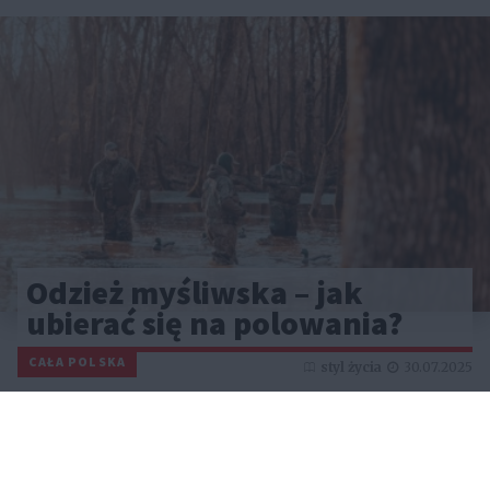
Odzież myśliwska – jak
ubierać się na polowania?
CAŁA POLSKA
styl życia
30.07.2025
Reklama