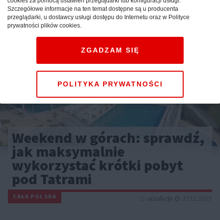
cookies za pomocą ustawień przeglądarki lub konfiguracji usługi.
Szczegółowe informacje na ten temat dostępne są u producenta
przeglądarki, u dostawcy usługi dostępu do Internetu oraz w Polityce
prywatności plików cookies.
ZGADZAM SIĘ
POLITYKA PRYWATNOŚCI
Weekend w górach: sprawdź,
jak maksymalnie
wykorzystać krótki pobyt
pod Tatrami
CAŁA POLSKA
atrakcje
27.12.2025