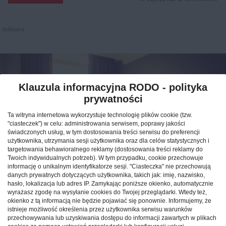
Reklama
Klauzula informacyjna RODO - polityka
prywatności
Ta witryna internetowa wykorzystuje technologię plików cookie (tzw.
"ciasteczek") w celu: administrowania serwisem, poprawy jakości
świadczonych usług, w tym dostosowania treści serwisu do preferencji
użytkownika, utrzymania sesji użytkownika oraz dla celów statystycznych i
targetowania behawioralnego reklamy (dostosowania treści reklamy do
Twoich indywidualnych potrzeb). W tym przypadku, cookie przechowuje
informację o unikalnym identyfikatorze sesji. "Ciasteczka" nie przechowują
Jak znaleźć idealny nocleg
danych prywatnych dotyczących użytkownika, takich jak: imię, nazwisko,
hasło, lokalizacja lub adres IP. Zamykając poniższe okienko, automatycznie
podczas podróży po Polsce?
wyrażasz zgodę na wysyłanie cookies do Twojej przeglądarki. Wtedy też,
okienko z tą informacją nie będzie pojawiać się ponownie. Informujemy, że
istnieje możliwość określenia przez użytkownika serwisu warunków
CAŁA POLSKA
hotele
04.02.2026
przechowywania lub uzyskiwania dostępu do informacji zawartych w plikach