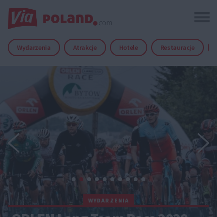
Wydarzenia
Atrakcje
Hotele
Restauracje
WYDARZENIA