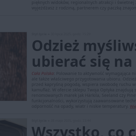
pięknych widoków, regionalnych atrakcji i świetnej 
wyjeżdżasz z rodziną, partnerem czy paczką znajo
Styl życia »
30 lipca 2025, godz. 15:29
Odzież myśliw
ubierać się n
Cała Polska
:
Polowanie to aktywność wymagająca nie
ale także właściwego przygotowania ubioru. Odzież 
przed kapryśną pogodą, wspiera swobodę ruchu w 
kamuflaż. W ofercie sklepu Twoja Optyka znajdują s
renomowanych marek jak Härkila, Seeland czy Pin
funkcjonalności, wykorzystują zaawansowane techn
odporność na opady, wiatr i niskie temperatury.
Wię
Styl życia »
28 maja 2025, godz. 23:44
Wszystko, co c