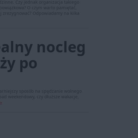
dzinne. Czy jednak organizacja takiego
 obowiązkowa? O czym warto pamiętać,
niej zrezygnować? Odpowiadamy na kilka
ealny nocleg
ży po
larniejszy sposób na spędzanie wolnego
wypad weekendowy, czy dłuższe wakacje,
 »