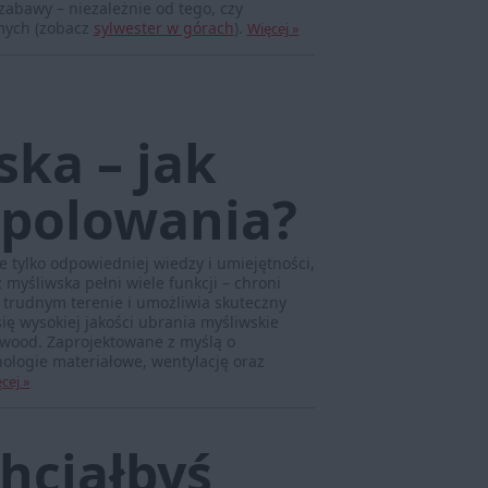
zabawy – niezależnie od tego, czy
mych (zobacz
sylwester w górach
).
Więcej »
ska – jak
a polowania?
 tylko odpowiedniej wiedzy i umiejętności,
myśliwska pełni wiele funkcji – chroni
trudnym terenie i umożliwia skuteczny
ię wysokiej jakości ubrania myśliwskie
ewood. Zaprojektowane z myślą o
ologie materiałowe, wentylację oraz
cej »
hciałbyś