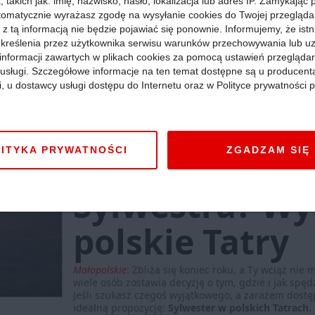
pod Tatrami
 takich jak: imię, nazwisko, hasło, lokalizacja lub adres IP. Zamykając
tomatycznie wyrażasz zgodę na wysyłanie cookies do Twojej przegląda
 z tą informacją nie będzie pojawiać się ponownie. Informujemy, że istn
kreślenia przez użytkownika serwisu warunków przechowywania lub u
Cała Polska
:
Polskie Tatry słusznie cieszą się opini
informacji zawartych w plikach cookies za pomocą ustawień przeglądar
Podzielają to tłumy turystów przyjeżdżających na Po
kierunek wakacyjny, ale też weekendowy. Mnóstwo o
i usługi. Szczegółowe informacje na ten temat dostępne są u producent
regeneracji, romantycznym pobycie we dwoje czy d
i, u dostawcy usługi dostępu do Internetu oraz w Polityce prywatności p
doświadczenia niezwykłej atmosfery regionu. Mas
maksymalne wykorzystanie weekendu w górach.
Wię
Atrakcje »
Góry »
07 sierpnia 2025, godz. 12:01
ITYKA PRYWATNOŚCI
ZGADZAM SIĘ
Nie masz pla
Sylwestra? Wy
polskie Tatry
Małopolskie
:
Zbliża się koniec roku, a Ty wciąż nie
wiele osób zostawia decyzję o tym, gdzie i jak spędz
Jeśli szukasz czegoś wyjątkowego, a zarazem dost
idealną propozycję:
Sylwester w polskich Tatrach
.