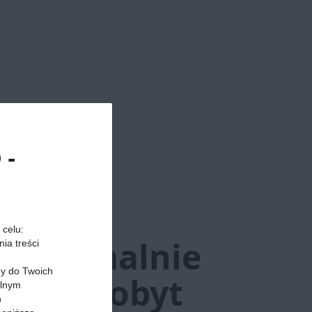
 -
rach:
 celu:
maksymalnie
ia treści
my do Twoich
rótki pobyt
alnym
h