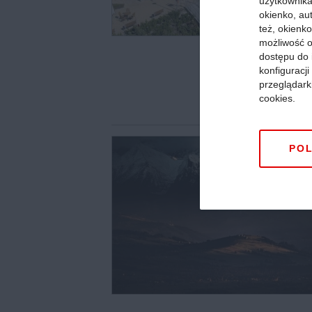
użytkownika,
okienko, au
też, okienko
możliwość o
dostępu do 
konfiguracj
przeglądark
cookies.
POL