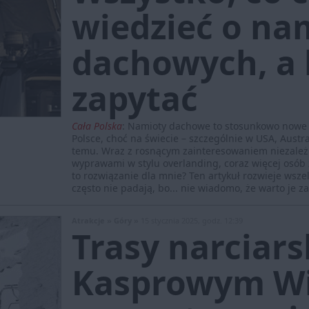
wiedzieć o na
dachowych, a b
zapytać
Cała Polska
:
Namioty dachowe to stosunkowo nowe z
Polsce, choć na świecie – szczególnie w USA, Austral
temu. Wraz z rosnącym zainteresowaniem niezależ
wyprawami w stylu overlanding, coraz więcej osób
to rozwiązanie dla mnie? Ten artykuł rozwieje wszel
często nie padają, bo... nie wiadomo, że warto je z
Atrakcje »
Góry »
15 stycznia 2025, godz. 12:39
Trasy narciars
Kasprowym Wi