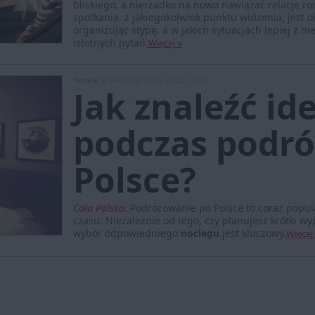
bliskiego, a nierzadko na nowo nawiązać relacje ro
spotkania, z jakiegokolwiek punktu widzenia, jest
organizując stypę, a w jakich sytuacjach lepiej z 
istotnych pytań.
Więcej »
Hotele »
04 lutego 2026, godz. 15:04
Jak znaleźć id
podczas podró
Polsce?
Cała Polska
:
Podróżowanie po Polsce to coraz popu
czasu. Niezależnie od tego, czy planujesz krótki 
wybór odpowiedniego
noclegu
jest kluczowy.
Więcej