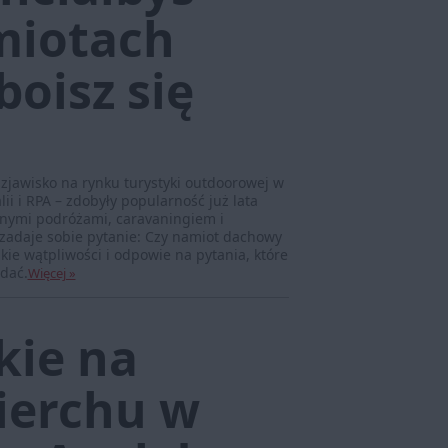
miotach
oisz się
jawisko na rynku turystyki outdoorowej w
ii i RPA – zdobyły popularność już lata
nymi podróżami, caravaningiem i
 zadaje sobie pytanie: Czy namiot dachowy
kie wątpliwości i odpowie na pytania, które
adać.
Więcej »
kie na
erchu w