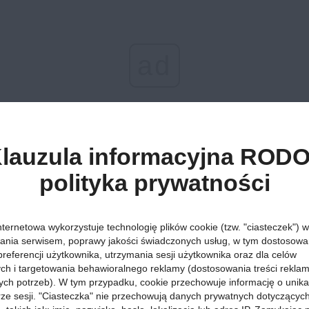
ad
lauzula informacyjna RODO
polityka prywatności
Atrakcje »
Góry »
27 grudnia 2025, godz. 19:51
Weekend w gó
nternetowa wykorzystuje technologię plików cookie (tzw. "ciasteczek") w
sprawdź, jak 
ania serwisem, poprawy jakości świadczonych usług, w tym dostosowan
preferencji użytkownika, utrzymania sesji użytkownika oraz dla celów
ych i targetowania behawioralnego reklamy (dostosowania treści rekla
wykorzystać k
ych potrzeb). W tym przypadku, cookie przechowuje informację o unik
orze sesji. "Ciasteczka" nie przechowują danych prywatnych dotyczącyc