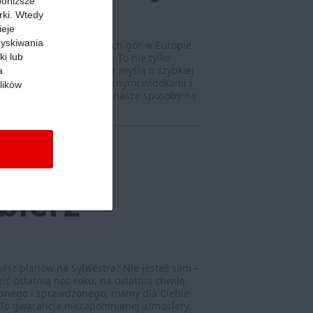
 poniższe
rki. Wtedy
ieje
zyskiwania
ą jednych z najpiękniejszych gór w Europie.
ki lub
dhale przez okrągły rok. To nie tylko
sób zmierza pod Tatry z myślą o szybkiej
a
la nacieszenia się bajecznymi widokami i
lików
z podobne plany? Poznaj nasze sposoby na
cej »
nów na
bierz
 masz planów na Sylwestra? Nie jesteś sam –
ić ostatnią noc roku, na ostatnią chwilę.
ępnego i sprawdzonego, mamy dla Ciebie
 To gwarancja niezapomnianej atmosfery,