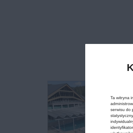
K
Ta witryna i
administrow
serwisu do 
statystyczn
indywidualn
identyfikat