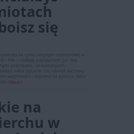
miotach
oisz się
jawisko na rynku turystyki outdoorowej w
ii i RPA – zdobyły popularność już lata
nymi podróżami, caravaningiem i
 zadaje sobie pytanie: Czy namiot dachowy
kie wątpliwości i odpowie na pytania, które
adać.
Więcej »
kie na
erchu w