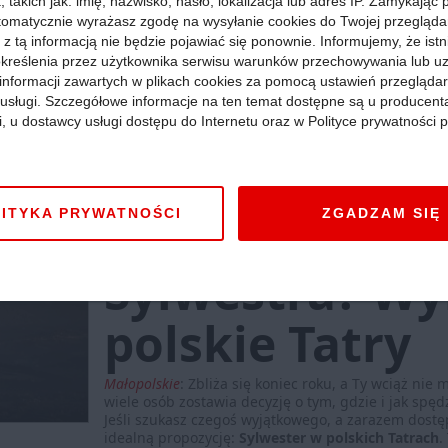
pod Tatrami
 takich jak: imię, nazwisko, hasło, lokalizacja lub adres IP. Zamykając
tomatycznie wyrażasz zgodę na wysyłanie cookies do Twojej przegląda
 z tą informacją nie będzie pojawiać się ponownie. Informujemy, że istn
kreślenia przez użytkownika serwisu warunków przechowywania lub u
Cała Polska
:
Polskie Tatry słusznie cieszą się opini
informacji zawartych w plikach cookies za pomocą ustawień przeglądar
Podzielają to tłumy turystów przyjeżdżających na Po
kierunek wakacyjny, ale też weekendowy. Mnóstwo o
i usługi. Szczegółowe informacje na ten temat dostępne są u producent
regeneracji, romantycznym pobycie we dwoje czy d
i, u dostawcy usługi dostępu do Internetu oraz w Polityce prywatności p
doświadczenia niezwykłej atmosfery regionu. Mas
maksymalne wykorzystanie weekendu w górach.
Wię
Atrakcje »
Góry »
07 sierpnia 2025, godz. 12:01
ITYKA PRYWATNOŚCI
ZGADZAM SIĘ
Nie masz pla
Sylwestra? Wy
polskie Tatry
Małopolskie
:
Zbliża się koniec roku, a Ty wciąż nie
wiele osób zostawia decyzję o tym, gdzie i jak spędz
Jeśli szukasz czegoś wyjątkowego, a zarazem dost
idealną propozycję:
Sylwester w polskich Tatrach
.