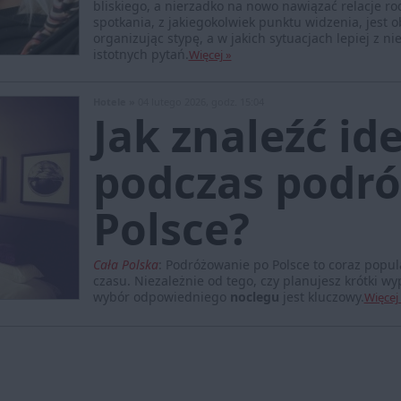
bliskiego, a nierzadko na nowo nawiązać relacje ro
spotkania, z jakiegokolwiek punktu widzenia, jest
organizując stypę, a w jakich sytuacjach lepiej z 
istotnych pytań.
Więcej »
Hotele »
04 lutego 2026, godz. 15:04
Jak znaleźć id
podczas podró
Polsce?
Cała Polska
:
Podróżowanie po Polsce to coraz popu
czasu. Niezależnie od tego, czy planujesz krótki 
wybór odpowiedniego
noclegu
jest kluczowy.
Więcej