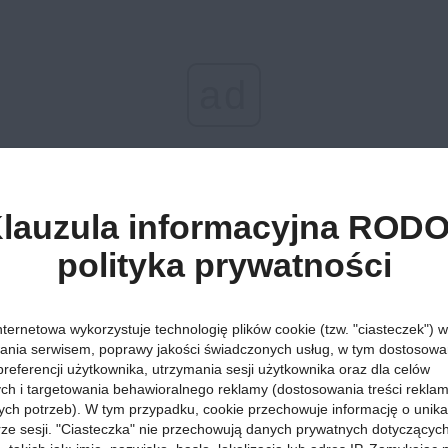
ad
lauzula informacyjna RODO
polityka prywatności
Atrakcje »
Góry »
27 grudnia 2025, godz. 19:51
Weekend w gó
nternetowa wykorzystuje technologię plików cookie (tzw. "ciasteczek") w
sprawdź, jak 
ania serwisem, poprawy jakości świadczonych usług, w tym dostosowan
preferencji użytkownika, utrzymania sesji użytkownika oraz dla celów
ych i targetowania behawioralnego reklamy (dostosowania treści rekla
wykorzystać k
ych potrzeb). W tym przypadku, cookie przechowuje informację o unik
orze sesji. "Ciasteczka" nie przechowują danych prywatnych dotyczącyc