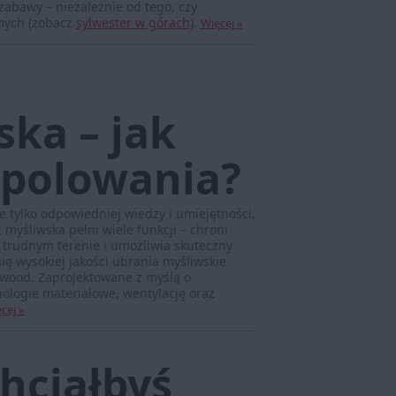
zabawy – niezależnie od tego, czy
mych (zobacz
sylwester w górach
).
Więcej »
ska – jak
a polowania?
 tylko odpowiedniej wiedzy i umiejętności,
myśliwska pełni wiele funkcji – chroni
trudnym terenie i umożliwia skuteczny
ię wysokiej jakości ubrania myśliwskie
ewood. Zaprojektowane z myślą o
ologie materiałowe, wentylację oraz
cej »
hciałbyś