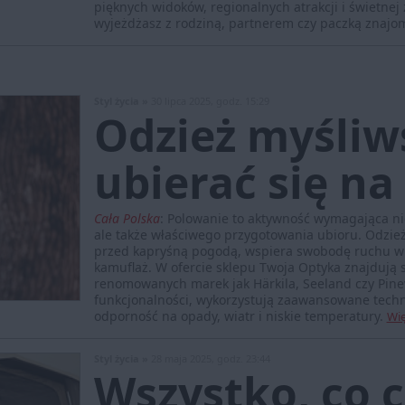
pięknych widoków, regionalnych atrakcji i świetnej 
wyjeżdżasz z rodziną, partnerem czy paczką znajo
Styl życia »
30 lipca 2025, godz. 15:29
Odzież myśliw
ubierać się n
Cała Polska
:
Polowanie to aktywność wymagająca nie
ale także właściwego przygotowania ubioru. Odzież 
przed kapryśną pogodą, wspiera swobodę ruchu w 
kamuflaż. W ofercie sklepu Twoja Optyka znajdują s
renomowanych marek jak Härkila, Seeland czy Pin
funkcjonalności, wykorzystują zaawansowane techn
odporność na opady, wiatr i niskie temperatury.
Wię
Styl życia »
28 maja 2025, godz. 23:44
Wszystko, co c