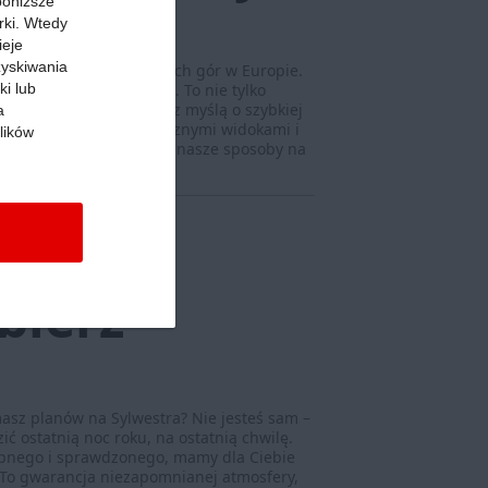
 poniższe
rki. Wtedy
ieje
zyskiwania
ą jednych z najpiękniejszych gór w Europie.
ki lub
dhale przez okrągły rok. To nie tylko
sób zmierza pod Tatry z myślą o szybkiej
a
la nacieszenia się bajecznymi widokami i
lików
z podobne plany? Poznaj nasze sposoby na
cej »
nów na
bierz
 masz planów na Sylwestra? Nie jesteś sam –
ić ostatnią noc roku, na ostatnią chwilę.
ępnego i sprawdzonego, mamy dla Ciebie
 To gwarancja niezapomnianej atmosfery,