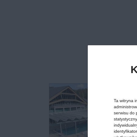
K
Ta witryna i
administrow
serwisu do 
statystyczn
indywidualn
identyfikat