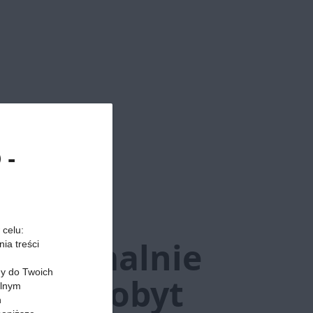
 -
rach:
 celu:
maksymalnie
ia treści
my do Twoich
rótki pobyt
alnym
h