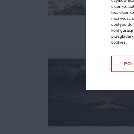
użytkownika,
okienko, au
też, okienko
możliwość o
dostępu do 
konfiguracj
przeglądark
cookies.
POL