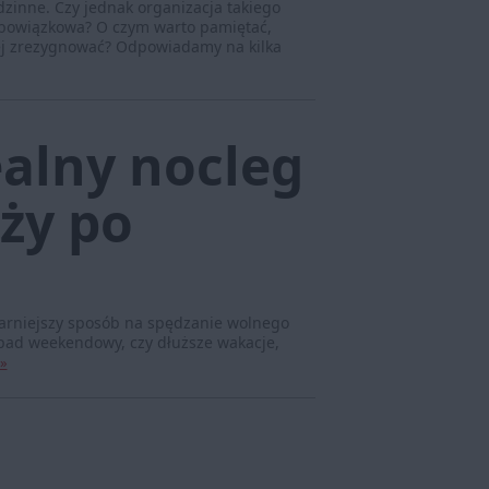
dzinne. Czy jednak organizacja takiego
 obowiązkowa? O czym warto pamiętać,
niej zrezygnować? Odpowiadamy na kilka
ealny nocleg
ży po
larniejszy sposób na spędzanie wolnego
wypad weekendowy, czy dłuższe wakacje,
 »