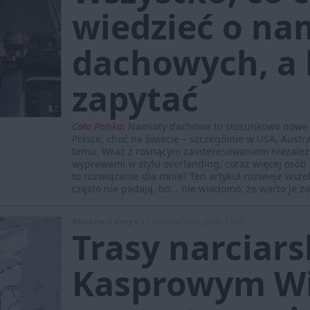
wiedzieć o na
dachowych, a b
zapytać
Cała Polska
:
Namioty dachowe to stosunkowo nowe z
Polsce, choć na świecie – szczególnie w USA, Austral
temu. Wraz z rosnącym zainteresowaniem niezależ
wyprawami w stylu overlanding, coraz więcej osób
to rozwiązanie dla mnie? Ten artykuł rozwieje wszel
często nie padają, bo... nie wiadomo, że warto je z
Atrakcje »
Góry »
15 stycznia 2025, godz. 12:39
Trasy narciars
Kasprowym Wi