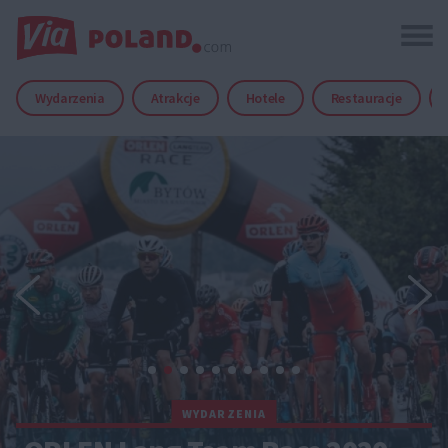
Wydarzenia
Atrakcje
Hotele
Restauracje
WYDARZENIA