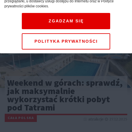
przeglądarki, u dostawcy usługi dostępu do Internetu oraz w Polityce
prywatności plików cookies.
ZGADZAM SIĘ
POLITYKA PRYWATNOŚCI
Weekend w górach: sprawdź,
jak maksymalnie
wykorzystać krótki pobyt
pod Tatrami
CAŁA POLSKA
atrakcje
27.12.2025