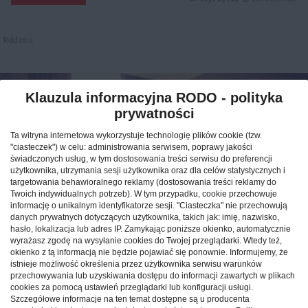
Reklama
Klauzula informacyjna RODO - polityka
prywatności
Ta witryna internetowa wykorzystuje technologię plików cookie (tzw.
"ciasteczek") w celu: administrowania serwisem, poprawy jakości
świadczonych usług, w tym dostosowania treści serwisu do preferencji
użytkownika, utrzymania sesji użytkownika oraz dla celów statystycznych i
targetowania behawioralnego reklamy (dostosowania treści reklamy do
Twoich indywidualnych potrzeb). W tym przypadku, cookie przechowuje
informację o unikalnym identyfikatorze sesji. "Ciasteczka" nie przechowują
danych prywatnych dotyczących użytkownika, takich jak: imię, nazwisko,
hasło, lokalizacja lub adres IP. Zamykając poniższe okienko, automatycznie
Jak znaleźć idealny nocleg
wyrażasz zgodę na wysyłanie cookies do Twojej przeglądarki. Wtedy też,
okienko z tą informacją nie będzie pojawiać się ponownie. Informujemy, że
podczas podróży po Polsce?
istnieje możliwość określenia przez użytkownika serwisu warunków
przechowywania lub uzyskiwania dostępu do informacji zawartych w plikach
cookies za pomocą ustawień przeglądarki lub konfiguracji usługi.
CAŁA POLSKA
hotele
04.02.2026
Szczegółowe informacje na ten temat dostępne są u producenta