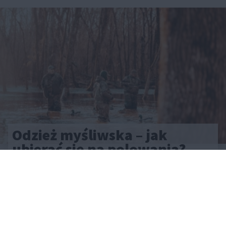
Odzież myśliwska – jak
ubierać się na polowania?
CAŁA POLSKA
styl życia
30.07.2025
Reklama