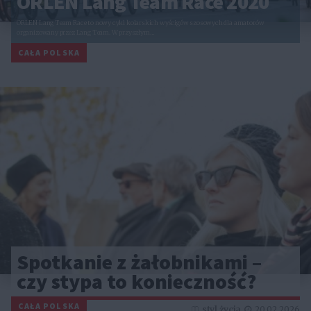
ORLEN Lang Team Race 2020
ORLEN Lang Team Race to nowy cykl kolarskich wyścigów szosowych dla amatorów
organizowany przez Lang Team. W przyszłym…
CAŁA POLSKA
Spotkanie z żałobnikami –
czy stypa to konieczność?
CAŁA POLSKA
styl życia
20.02.2026