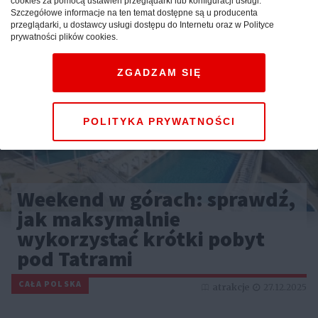
cookies za pomocą ustawień przeglądarki lub konfiguracji usługi.
Szczegółowe informacje na ten temat dostępne są u producenta
przeglądarki, u dostawcy usługi dostępu do Internetu oraz w Polityce
prywatności plików cookies.
ZGADZAM SIĘ
POLITYKA PRYWATNOŚCI
Weekend w górach: sprawdź,
jak maksymalnie
wykorzystać krótki pobyt
pod Tatrami
CAŁA POLSKA
atrakcje
27.12.2025