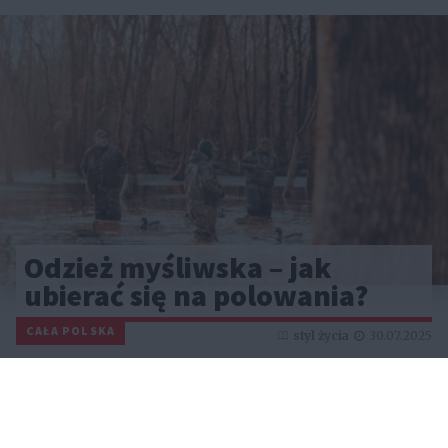
Odzież myśliwska – jak
ubierać się na polowania?
CAŁA POLSKA
styl życia
30.07.2025
Reklama