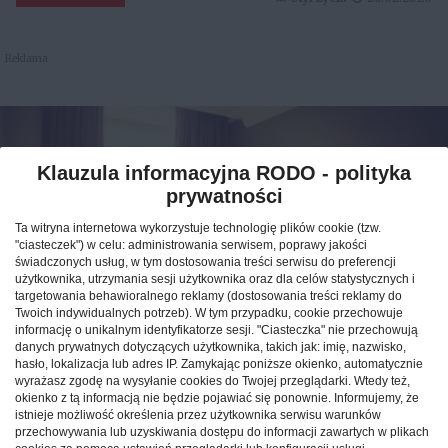
Reklama
Klauzula informacyjna RODO - polityka
prywatności
Ta witryna internetowa wykorzystuje technologię plików cookie (tzw.
"ciasteczek") w celu: administrowania serwisem, poprawy jakości
świadczonych usług, w tym dostosowania treści serwisu do preferencji
użytkownika, utrzymania sesji użytkownika oraz dla celów statystycznych i
targetowania behawioralnego reklamy (dostosowania treści reklamy do
Twoich indywidualnych potrzeb). W tym przypadku, cookie przechowuje
informację o unikalnym identyfikatorze sesji. "Ciasteczka" nie przechowują
Jak znaleźć idealny nocleg
danych prywatnych dotyczących użytkownika, takich jak: imię, nazwisko,
hasło, lokalizacja lub adres IP. Zamykając poniższe okienko, automatycznie
podczas podróży po Polsce?
wyrażasz zgodę na wysyłanie cookies do Twojej przeglądarki. Wtedy też,
okienko z tą informacją nie będzie pojawiać się ponownie. Informujemy, że
istnieje możliwość określenia przez użytkownika serwisu warunków
CAŁA POLSKA
hotele
04.02.2026
przechowywania lub uzyskiwania dostępu do informacji zawartych w plikach