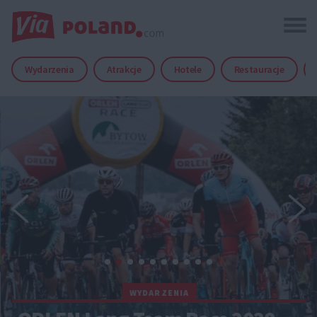
Wydarzenia
Atrakcje
Hotele
Restauracje
WYDARZENIA