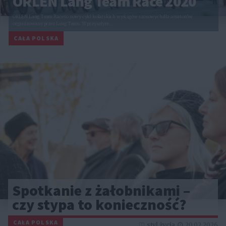
ORLEN Lang Team Race 2020
ORLEN Lang Team Race to nowy cykl kolarskich wyścigów szosowych dla amatorów
organizowany przez Lang Team. W przyszłym…
CAŁA POLSKA
Spotkanie z żałobnikami –
czy stypa to konieczność?
CAŁA POLSKA
styl życia
20.02.2026