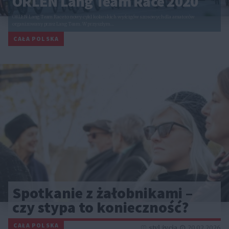
ORLEN Lang Team Race 2020
ORLEN Lang Team Race to nowy cykl kolarskich wyścigów szosowych dla amatorów
organizowany przez Lang Team. W przyszłym…
CAŁA POLSKA
Spotkanie z żałobnikami –
czy stypa to konieczność?
CAŁA POLSKA
styl życia
20.02.2026