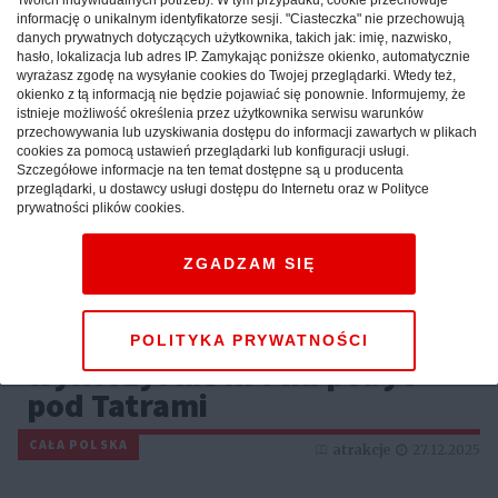
informację o unikalnym identyfikatorze sesji. "Ciasteczka" nie przechowują
danych prywatnych dotyczących użytkownika, takich jak: imię, nazwisko,
hasło, lokalizacja lub adres IP. Zamykając poniższe okienko, automatycznie
wyrażasz zgodę na wysyłanie cookies do Twojej przeglądarki. Wtedy też,
okienko z tą informacją nie będzie pojawiać się ponownie. Informujemy, że
istnieje możliwość określenia przez użytkownika serwisu warunków
przechowywania lub uzyskiwania dostępu do informacji zawartych w plikach
cookies za pomocą ustawień przeglądarki lub konfiguracji usługi.
Szczegółowe informacje na ten temat dostępne są u producenta
przeglądarki, u dostawcy usługi dostępu do Internetu oraz w Polityce
prywatności plików cookies.
ZGADZAM SIĘ
Weekend w górach: sprawdź,
jak maksymalnie
POLITYKA PRYWATNOŚCI
wykorzystać krótki pobyt
pod Tatrami
CAŁA POLSKA
atrakcje
27.12.2025