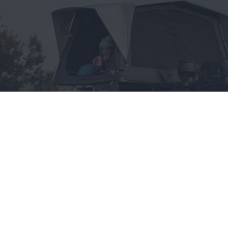
Wszystko, co chciałbyś
wiedzieć o namiotach
dachowych, a boisz się
zapytać
CAŁA POLSKA
styl życia
28.05.2025