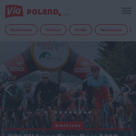
Wydarzenia
Atrakcje
Hotele
Restauracje
WYDARZENIA