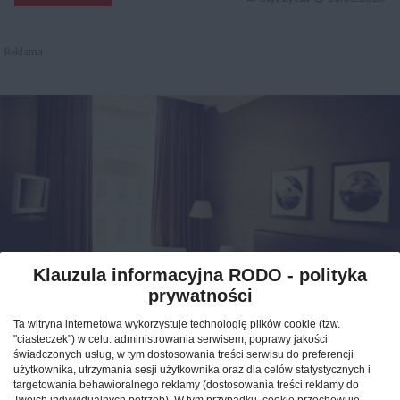
Reklama
Klauzula informacyjna RODO - polityka
prywatności
Jak znaleźć idealny nocleg
Ta witryna internetowa wykorzystuje technologię plików cookie (tzw.
podczas podróży po Polsce?
"ciasteczek") w celu: administrowania serwisem, poprawy jakości
świadczonych usług, w tym dostosowania treści serwisu do preferencji
użytkownika, utrzymania sesji użytkownika oraz dla celów statystycznych i
CAŁA POLSKA
hotele
04.02.2026
targetowania behawioralnego reklamy (dostosowania treści reklamy do
Twoich indywidualnych potrzeb). W tym przypadku, cookie przechowuje