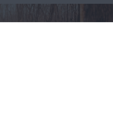
Odzież myśliwska – jak
ubierać się na polowania?
CAŁA POLSKA
styl życia
30.07.2025
Reklama