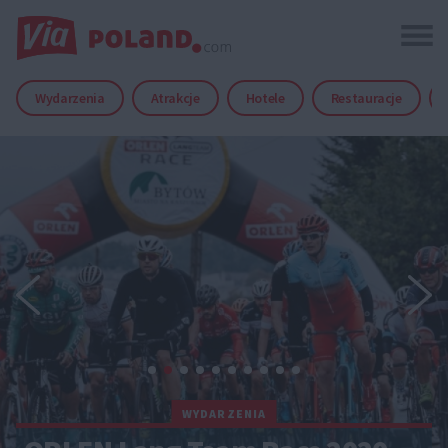
Wydarzenia
Atrakcje
Hotele
Restauracje
WYDARZENIA