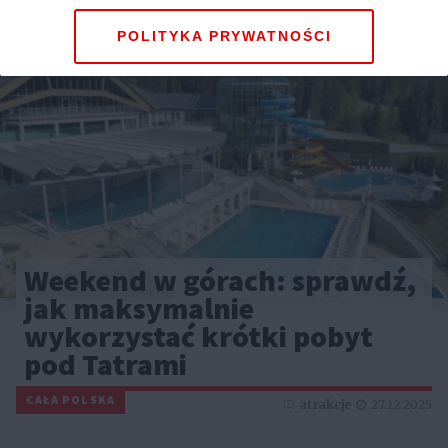
POLITYKA PRYWATNOŚCI
Weekend w górach: sprawdź,
jak maksymalnie
wykorzystać krótki pobyt
pod Tatrami
CAŁA POLSKA
atrakcje
27.12.2025