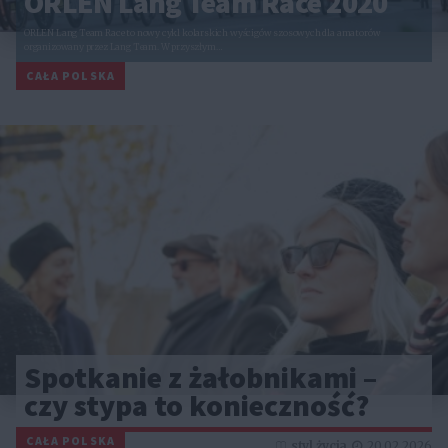
ORLEN Lang Team Race 2020
ORLEN Lang Team Race to nowy cykl kolarskich wyścigów szosowych dla amatorów
organizowany przez Lang Team. W przyszłym…
CAŁA POLSKA
Spotkanie z żałobnikami –
czy stypa to konieczność?
CAŁA POLSKA
styl życia
20.02.2026