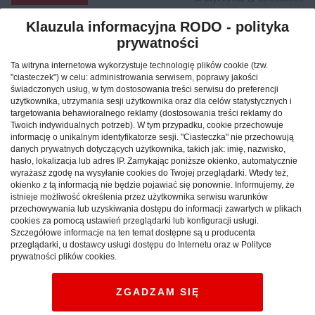
Klauzula informacyjna RODO - polityka
prywatności
Reklama
Ta witryna internetowa wykorzystuje technologię plików cookie (tzw.
"ciasteczek") w celu: administrowania serwisem, poprawy jakości
świadczonych usług, w tym dostosowania treści serwisu do preferencji
użytkownika, utrzymania sesji użytkownika oraz dla celów statystycznych i
targetowania behawioralnego reklamy (dostosowania treści reklamy do
Twoich indywidualnych potrzeb). W tym przypadku, cookie przechowuje
informację o unikalnym identyfikatorze sesji. "Ciasteczka" nie przechowują
danych prywatnych dotyczących użytkownika, takich jak: imię, nazwisko,
hasło, lokalizacja lub adres IP. Zamykając poniższe okienko, automatycznie
wyrażasz zgodę na wysyłanie cookies do Twojej przeglądarki. Wtedy też,
okienko z tą informacją nie będzie pojawiać się ponownie. Informujemy, że
istnieje możliwość określenia przez użytkownika serwisu warunków
przechowywania lub uzyskiwania dostępu do informacji zawartych w plikach
cookies za pomocą ustawień przeglądarki lub konfiguracji usługi.
Szczegółowe informacje na ten temat dostępne są u producenta
Jak znaleźć idealny nocleg
przeglądarki, u dostawcy usługi dostępu do Internetu oraz w Polityce
prywatności plików cookies.
podczas podróży po Polsce?
ZGADZAM SIĘ
CAŁA POLSKA
hotele
04.02.2026