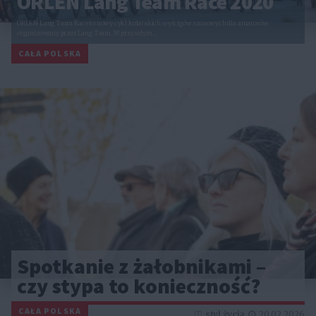
ORLEN Lang Team Race 2020
ORLEN Lang Team Race to nowy cykl kolarskich wyścigów szosowych dla amatorów
organizowany przez Lang Team. W przyszłym…
CAŁA POLSKA
Spotkanie z żałobnikami –
czy stypa to konieczność?
CAŁA POLSKA
styl życia
20.02.2026