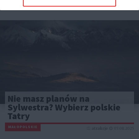
Reklama
Nie masz planów na
Sylwestra? Wybierz polskie
Tatry
MAŁOPOLSKIE
atrakcje
07.08.2025