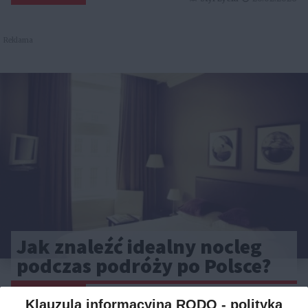
Reklama
Jak znaleźć idealny nocleg
podczas podróży po Polsce?
CAŁA POLSKA
hotele
04.02.2026
Klauzula informacyjna RODO - polityka