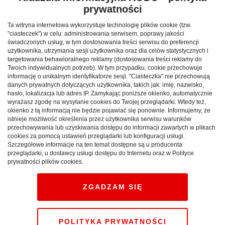
prywatności
Ta witryna internetowa wykorzystuje technologię plików cookie (tzw.
"ciasteczek") w celu: administrowania serwisem, poprawy jakości
świadczonych usług, w tym dostosowania treści serwisu do preferencji
użytkownika, utrzymania sesji użytkownika oraz dla celów statystycznych i
targetowania behawioralnego reklamy (dostosowania treści reklamy do
Twoich indywidualnych potrzeb). W tym przypadku, cookie przechowuje
informację o unikalnym identyfikatorze sesji. "Ciasteczka" nie przechowują
danych prywatnych dotyczących użytkownika, takich jak: imię, nazwisko,
hasło, lokalizacja lub adres IP. Zamykając poniższe okienko, automatycznie
wyrażasz zgodę na wysyłanie cookies do Twojej przeglądarki. Wtedy też,
okienko z tą informacją nie będzie pojawiać się ponownie. Informujemy, że
istnieje możliwość określenia przez użytkownika serwisu warunków
przechowywania lub uzyskiwania dostępu do informacji zawartych w plikach
Weekend w górach: sprawdź,
cookies za pomocą ustawień przeglądarki lub konfiguracji usługi.
Szczegółowe informacje na ten temat dostępne są u producenta
jak maksymalnie
przeglądarki, u dostawcy usługi dostępu do Internetu oraz w Polityce
prywatności plików cookies.
wykorzystać krótki pobyt
pod Tatrami
ZGADZAM SIĘ
CAŁA POLSKA
atrakcje
27.12.2025
POLITYKA PRYWATNOŚCI