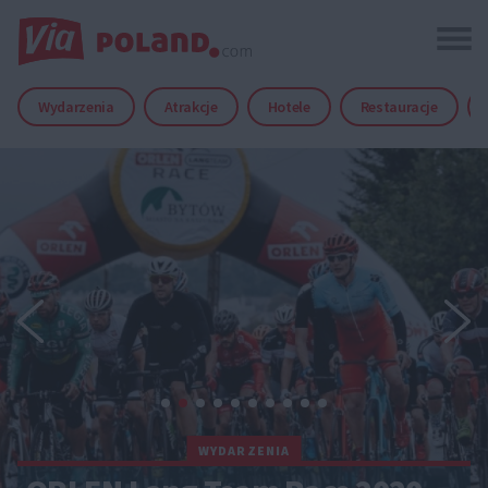
Wydarzenia
Atrakcje
Hotele
Restauracje
WYDARZENIA