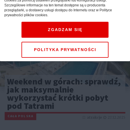
cookies za pomocą ustawień przeglądarki lub konfiguracji usługi.
Szczegółowe informacje na ten temat dostępne są u producenta
przeglądarki, u dostawcy usługi dostępu do Internetu oraz w Polityce
prywatności plików cookies.
ZGADZAM SIĘ
POLITYKA PRYWATNOŚCI
Weekend w górach: sprawdź,
jak maksymalnie
wykorzystać krótki pobyt
pod Tatrami
CAŁA POLSKA
atrakcje
27.12.2025