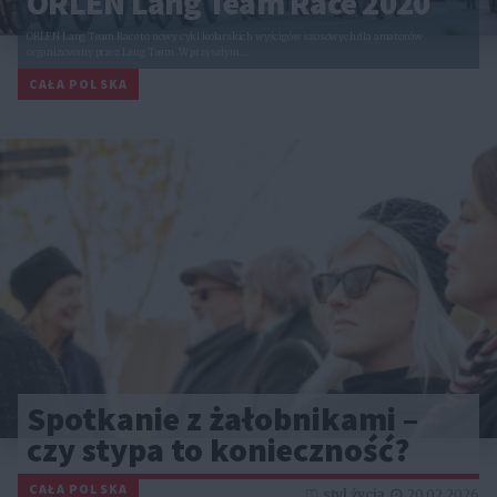
ORLEN Lang Team Race 2020
ORLEN Lang Team Race to nowy cykl kolarskich wyścigów szosowych dla amatorów
organizowany przez Lang Team. W przyszłym…
CAŁA POLSKA
Spotkanie z żałobnikami –
czy stypa to konieczność?
CAŁA POLSKA
styl życia
20.02.2026