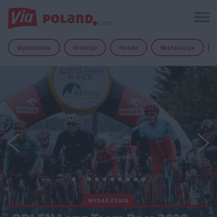
Wydarzenia
Atrakcje
Hotele
Restauracje
WYDARZENIA