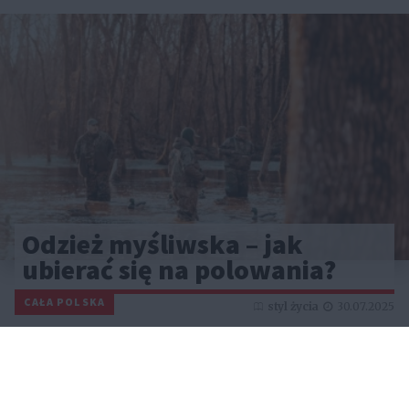
Odzież myśliwska – jak
ubierać się na polowania?
CAŁA POLSKA
styl życia
30.07.2025
Reklama