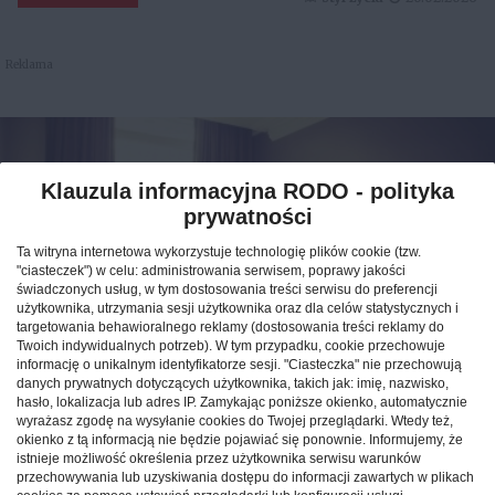
Reklama
Klauzula informacyjna RODO - polityka
prywatności
Ta witryna internetowa wykorzystuje technologię plików cookie (tzw.
"ciasteczek") w celu: administrowania serwisem, poprawy jakości
świadczonych usług, w tym dostosowania treści serwisu do preferencji
użytkownika, utrzymania sesji użytkownika oraz dla celów statystycznych i
targetowania behawioralnego reklamy (dostosowania treści reklamy do
Twoich indywidualnych potrzeb). W tym przypadku, cookie przechowuje
informację o unikalnym identyfikatorze sesji. "Ciasteczka" nie przechowują
Jak znaleźć idealny nocleg
danych prywatnych dotyczących użytkownika, takich jak: imię, nazwisko,
hasło, lokalizacja lub adres IP. Zamykając poniższe okienko, automatycznie
podczas podróży po Polsce?
wyrażasz zgodę na wysyłanie cookies do Twojej przeglądarki. Wtedy też,
okienko z tą informacją nie będzie pojawiać się ponownie. Informujemy, że
istnieje możliwość określenia przez użytkownika serwisu warunków
CAŁA POLSKA
hotele
04.02.2026
przechowywania lub uzyskiwania dostępu do informacji zawartych w plikach